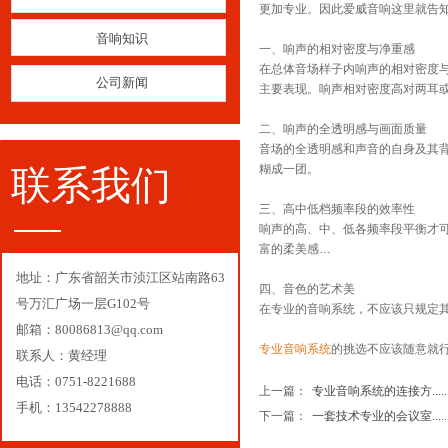
更加专业。因此爱威音响这里就告
音响知识
一、响声的相对密度与净重感
在总体音场样子内响声的相对密度
公司新闻
主要表现。响声相对密度高对两耳
二、响声的全透明感与画面质量
音场的全透明感和声音的自身及其
糊成一团。
联系我们
三、高中低档频率段的效率性
响声的高、中、低各频率段平衡才
富的柔美感…
地址：
广东省
韶关市浈江区站南路63
四、音色的艺术美
号万汇广场一层G102号
在专业的音响系统，不应该只规定
邮箱：80086813@qq.com
专业音响系统
的挑选不应该随意就
联系人：黄经理
电话：0751-8221688
上一篇：
专业音响系统的连接方.....
手机：13542278888
下一篇：
一套技术专业的会议室.....