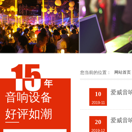
您当前的位置：
网站首页
年
爱威音响
10
音响设备
2019-11
好评如潮
爱威音
20
2019-12