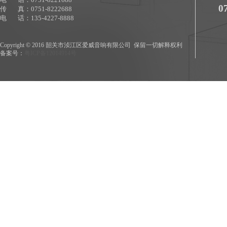
0
传 真：0751-8222688
电 话：135-4227-8888
Copyright © 2016 韶关市浈江区爱威音响有限公司 保留一切解释权利
备案号
：
粤ICP备12014914号